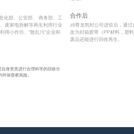
合作后
信息化部、公安部、 商务部、工
、废家电拆解等再生利用行业
z6尊龙凯时公司进驻后，通
利用小作坊、“散乱污”企业和
改为封箱胶带（PP材料，塑料
废品还能进行回收再生。
并通过自身资质进行合理科学的回收分
的环保督察风险。