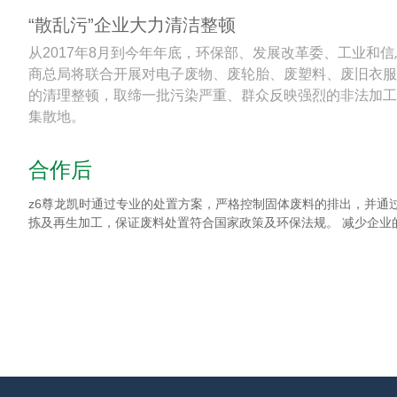
“散乱污”企业大力清洁整顿
从2017年8月到今年年底，环保部、发展改革委、工业和
商总局将联合开展对电子废物、废轮胎、废塑料、废旧衣服
的清理整顿，取缔一批污染严重、群众反映强烈的非法加工
集散地。
合作后
z6尊龙凯时通过专业的处置方案，严格控制固体废料的排出，
拣及再生加工，保证废料处置符合国家政策及环保法规。 减少企业