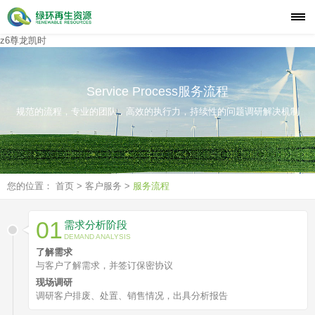
z6尊龙凯时
z6尊龙凯时首页
客户服务
Service Process服务流程
规范的流程，专业的团队，高效的执行力，持续性的问题调研解决机制
业务展示
客户案例
您的位置：
首页
>
客户服务
>
服务流程
服务效果
01
解决方案
需求分析阶段
DEMAND ANALYSIS
了解需求
服务流程
与客户了解需求，并签订保密协议
现场调研
竞争优势
调研客户排废、处置、销售情况，出具分析报告